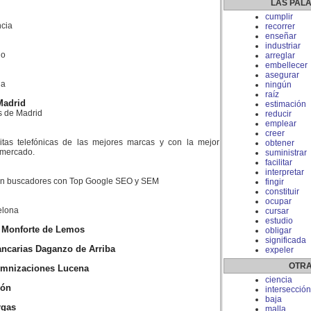
LAS PAL
cumplir
cia
recorrer
enseñar
industriar
do
arreglar
embellecer
asegurar
la
ningún
raíz
Madrid
estimación
s de Madrid
reducir
emplear
creer
litas telefónicas de las mejores marcas y con la mejor
obtener
l mercado.
suministrar
facilitar
interpretar
 en buscadores con Top Google SEO y SEM
fingir
constituir
ocupar
elona
cursar
estudio
s Monforte de Lemos
obligar
significada
ncarias Daganzo de Arriba
expeler
OTRA
emnizaciones Lucena
ciencia
ñón
intersección
baja
rgas
malla