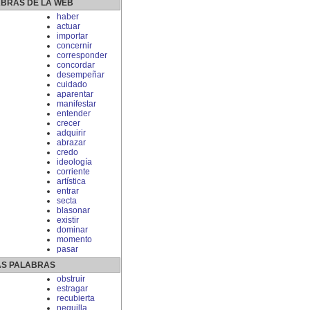
ABRAS DE LA WEB
haber
actuar
importar
concernir
corresponder
concordar
desempeñar
cuidado
aparentar
manifestar
entender
crecer
adquirir
abrazar
credo
ideología
corriente
artística
entrar
secta
blasonar
existir
dominar
momento
pasar
S PALABRAS
obstruir
estragar
recubierta
neguilla