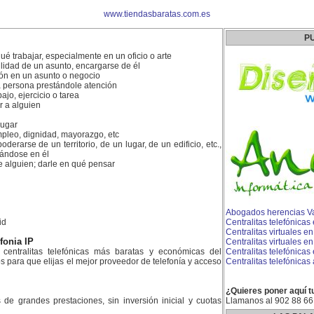
www.tiendasbaratas.com.es
P
ué trabajar, especialmente en un oficio o arte
lidad de un asunto, encargarse de él
ión en un asunto o negocio
 persona prestándole atención
jo, ejercicio o tarea
r a alguien
lugar
pleo, dignidad, mayorazgo, etc
erarse de un territorio, de un lugar, de un edificio, etc.,
lándose en él
e alguien; darle en qué pensar
Abogados herencias V
id
Centralitas telefónica
Centralitas virtuales e
efonia IP
Centralitas virtuales e
centralitas telefónicas más baratas y económicas del
Centralitas telefónicas
para que elijas el mejor proveedor de telefonía y acceso
Centralitas telefónicas
¿Quieres poner aquí t
es de grandes prestaciones, sin inversión inicial y cuotas
Llamanos al 902 88 66