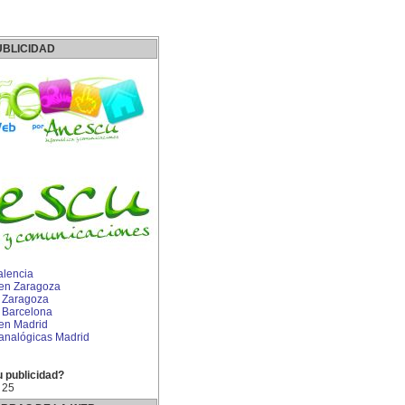
UBLICIDAD
alencia
s en Zaragoza
n Zaragoza
n Barcelona
 en Madrid
 analógicas Madrid
u publicidad?
 25