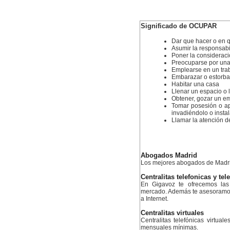
Significado de OCUPAR
Dar que hacer o en q
Asumir la responsabi
Poner la considerac
Preocuparse por una
Emplearse en un traba
Embarazar o estorba
Habitar una casa
Llenar un espacio o 
Obtener, gozar un em
Tomar posesión o apod
invadiéndolo o insta
Llamar la atención d
Abogados Madrid
Los mejores abogados de Madr
Centralitas telefonicas y tel
En Gigavoz te ofrecemos las 
mercado. Además te asesoramos 
a Internet.
Centralitas virtuales
Centralitas telefónicas virtual
mensuales mínimas.