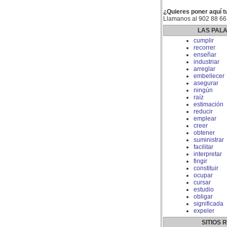
¿Quieres poner aquí t
Llamanos al 902 88 66
LAS PAL
cumplir
recorrer
enseñar
industriar
arreglar
embellecer
asegurar
ningún
raíz
estimación
reducir
emplear
creer
obtener
suministrar
facilitar
interpretar
fingir
constituir
ocupar
cursar
estudio
obligar
significada
expeler
SITIOS