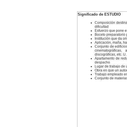
Significado de ESTUDIO
Composición destinad
dificultad
Esfuerzo que pone e
Boceto preparatorio p
Institución que da or
Aplicación, maña, ha
Conjunto de edificio
cinematográficas,
discográficas, etc. U.
Apartamento de redu
despacho
Lugar de trabajo de u
Obra en que un autor
Trabajo empleado en 
Conjunto de materias