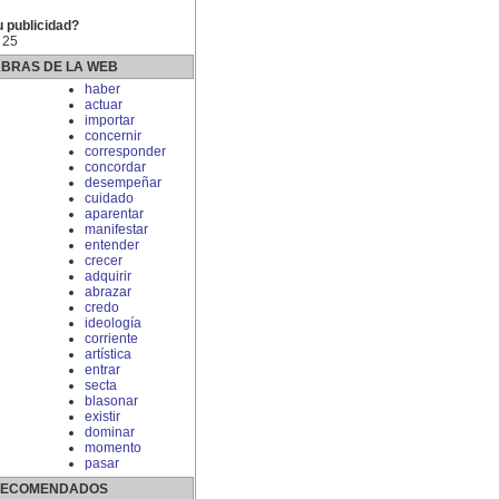
u publicidad?
 25
ABRAS DE LA WEB
haber
actuar
importar
concernir
corresponder
concordar
desempeñar
cuidado
aparentar
manifestar
entender
crecer
adquirir
abrazar
credo
ideología
corriente
artística
entrar
secta
blasonar
existir
dominar
momento
pasar
 RECOMENDADOS