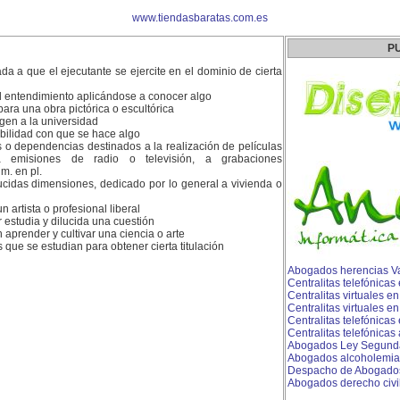
www.tiendasbaratas.com.es
P
a a que el ejecutante se ejercite en el dominio de cierta
l entendimiento aplicándose a conocer algo
ara una obra pictórica o escultórica
igen a la universidad
bilidad con que se hace algo
s o dependencias destinados a la realización de películas
 a emisiones de radio o televisión, a grabaciones
 m. en pl.
cidas dimensiones, dedicado por lo general a vivienda o
n artista o profesional liberal
 estudia y dilucida una cuestión
aprender y cultivar una ciencia o arte
 que se estudian para obtener cierta titulación
Abogados herencias V
Centralitas telefónica
Centralitas virtuales e
Centralitas virtuales e
Centralitas telefónicas
Centralitas telefónicas
Abogados Ley Segunda
Abogados alcoholemia
Despacho de Abogados
Abogados derecho civil